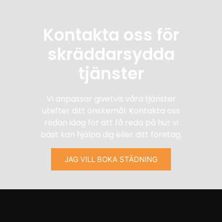
Kontakta oss för
skräddarsydda
tjänster
Vi anpassar givetvis våra tjänster
utefter ditt önskemål. Kontakta oss
redan idag för att få reda på hur vi
bäst kan hjälpa dig eller ditt företag.
JAG VILL BOKA STÄDNING