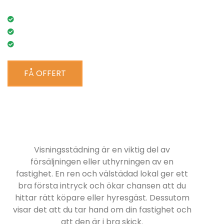
Lågt pris
RUT-avdrag
100% nöjd kund-garanti
FÅ OFFERT
Visningsstädning är en viktig del av
försäljningen eller uthyrningen av en
fastighet. En ren och välstädad lokal ger ett
bra första intryck och ökar chansen att du
hittar rätt köpare eller hyresgäst. Dessutom
visar det att du tar hand om din fastighet och
att den är i bra skick.