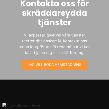
Kontakta oss för
skräddarsydda
tjänster
Vi anpassar givetvis våra tjänster
utefter ditt önskemål. Kontakta oss
redan idag för att få reda på hur vi kan
bäst hjälpa dig eller ditt företag.
JAG VILL BOKA HEMSTÄDNING