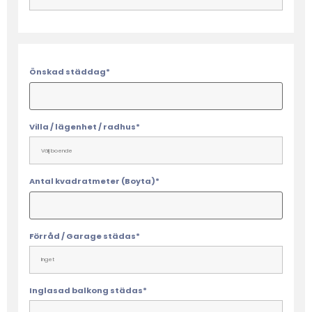
Önskad städdag*
Villa / lägenhet / radhus*
Antal kvadratmeter (Boyta)*
Förråd / Garage städas*
Inglasad balkong städas*