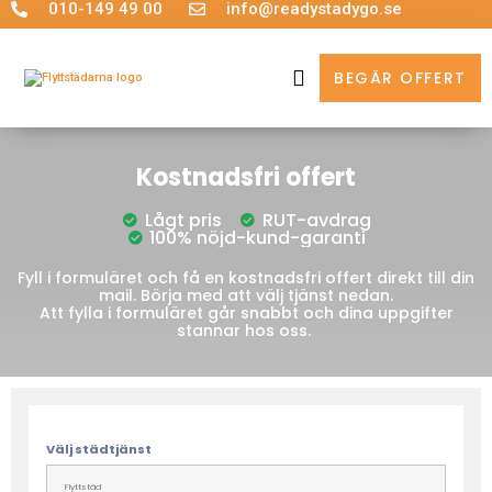
010-149 49 00
info@readystadygo.se
BEGÄR OFFERT
OM FLYTTSTÄDARNA
Kostnadsfri offert
Lågt pris
RUT-avdrag
100% nöjd-kund-garanti
Fyll i formuläret och få en kostnadsfri offert direkt till din
mail. Börja med att välj tjänst nedan.
Att fylla i formuläret går snabbt och dina uppgifter
stannar hos oss.
Välj städtjänst