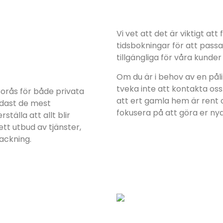
Vi vet att det är viktigt att f
tidsbokningar för att passa 
tillgängliga för våra kunde
Om du är i behov av en pålit
tveka inte att kontakta oss.
 Borås för både privata
att ert gamla hem är rent oc
ndast de mest
fokusera på att göra er nya 
tälla att allt blir
ett utbud av tjänster,
packning.