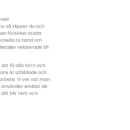
nell
ta, så slipper du och
man försöker städa
ionella ta hand om
etaljer relaterade till
att få alla hörn och
dare är utbildade och
arbete. Vi vet var man
vi använder endast de
llt blir rent och