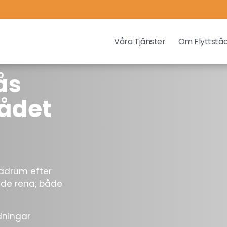
Våra Tjänster
Om Flyttstä
ås
ådet
 badrum efter
ande rena, både
ädningar