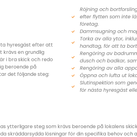
Röjning och bortforsli
efter flytten som inte 
företag.
Dammsugning och moppn
Torka av alla ytor, inkl
sta hyresgäst efter att
handtag, för att ta bor
et krävs en grundlig
Rengöring av badrummet
är i bra skick och redo
dusch och badkar, samt 
 sig beroende på
Rengöring av alla appa
ar det följande steg:
Öppna och lufta ut lokal
Slutinspektion som geno
för nästa hyresgäst ell
nnas ytterligare steg som krävs beroende på lokalens skic
da skräddarsydda lösningar för din specifika behov och a