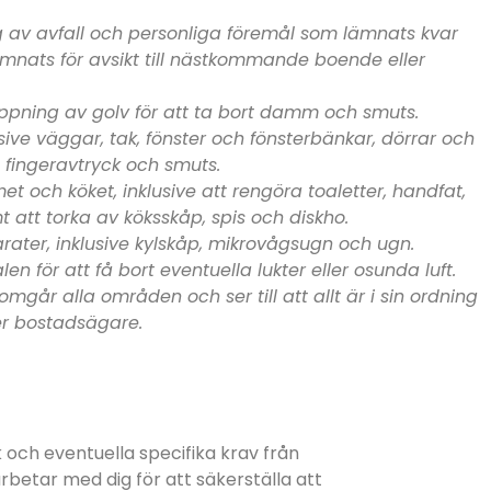
ng av avfall och personliga föremål som lämnats kvar
lämnats för avsikt till nästkommande boende eller
ing av golv för att ta bort damm och smuts.
usive väggar, tak, fönster och fönsterbänkar, dörrar och
t fingeravtryck och smuts.
 och köket, inklusive att rengöra toaletter, handfat,
att torka av köksskåp, spis och diskho.
rater, inklusive kylskåp, mikrovågsugn och ugn.
en för att få bort eventuella lukter eller osunda luft.
mgår alla områden och ser till att allt är i sin ordning
er bostadsägare.
k och eventuella specifika krav från
rbetar med dig för att säkerställa att