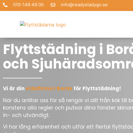
010-149 49 00
info@readystadygo.se
Flyttstädning i Bor
och Sjuhäradsomr
Vi är din
städfirma i Borås
för Flyttstädning!
När du anlitar oss för så rengör vi allt från kök till
konstens alla regler och putsar dina fönster skin
in- och utvändigt.
Vi har lång erfarenhet och utför ett flertal flyttst