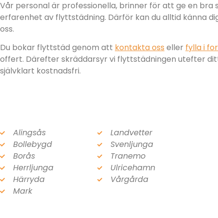
Vår personal är professionella, brinner för att ge en bra
erfarenhet av flyttstädning. Därför kan du alltid känna di
oss.
Du bokar flyttstäd genom att
kontakta oss
eller
fylla i f
offert. Därefter skräddarsyr vi flyttstädningen utefter di
självklart kostnadsfri.
Alingsås
Landvetter
Bollebygd
Svenljunga
Borås
Tranemo
Herrljunga
Ulricehamn
Härryda
Vårgårda
Mark