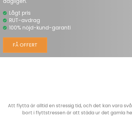
dagligen.
Lågt pris
RUT-avdrag
100% nöjd-kund-garanti
FÅ OFFERT
Att flytta är alltid en stressig tid, och det kan vara 
bort i flyttstressen är att städa ur det gamla he