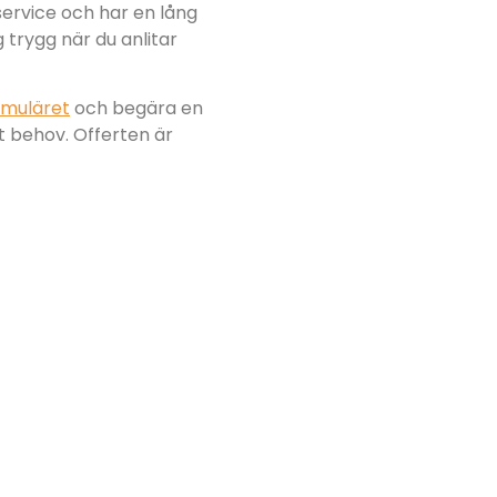
 service och har en lång
g trygg när du anlitar
ormuläret
och begära en
tt behov. Offerten är