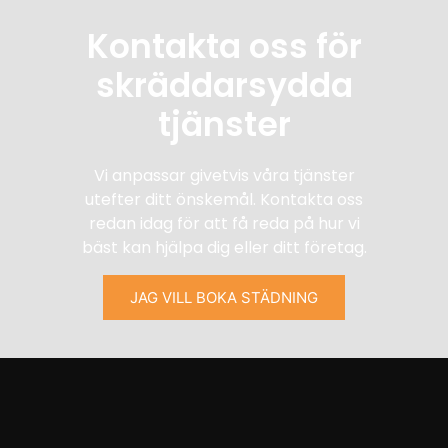
Kontakta oss för
skräddarsydda
tjänster
Vi anpassar givetvis våra tjänster
utefter ditt önskemål. Kontakta oss
redan idag för att få reda på hur vi
bäst kan hjälpa dig eller ditt företag.
JAG VILL BOKA STÄDNING