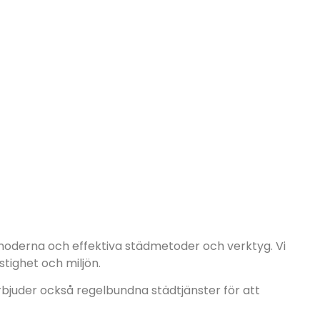
v moderna och effektiva städmetoder och verktyg. Vi
tighet och miljön.
rbjuder också regelbundna städtjänster för att