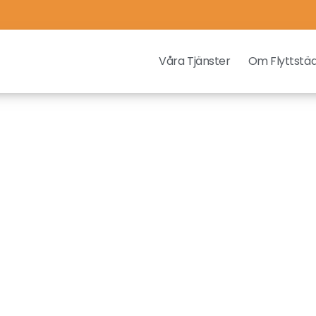
Våra Tjänster
Om Flyttstä
Städfirma Vårgård
 är på jakt efter en pålitlig och professionell städf
rda, så kan Flyttstädarna erbjuda dig det du söker
na och välutbildade städare tar hand om allt från v
derhållsstädning till flyttstädning med högsta kvalit