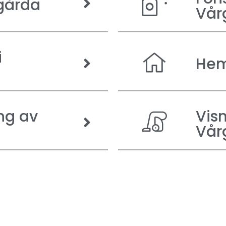
gårda
Vår
i
Hem
ng av
Vis
Vår