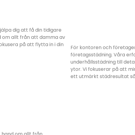
älpa dig att få din tidigare
nd om allt från att damma av
kusera på att flytta in i din
För kontoren och företagen
företagsstädning. Våra erfa
underhållsstädning till d
ytor. Vi fokuserar på att m
ett utmärkt städresultat så
 hand om allt från