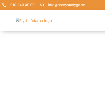
010-149 49 00
info@readystadygo.se
Om du
Vårgå
erfar
un