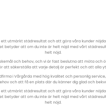
era ett utmärkt städresultat och att göra våra kunder nöjd
Det betyder att om du inte är helt nöjd med vårt städresulta
helt nöjd.
önskemål och behov, och vi är fast beslutna att möta och 
r att säkerställa att varje detalj är perfekt och att alla y
ädfirma i Vårgårda med hög kvalitet och personlig service,
behov och att få en plats där du känner dig glad och bek
era ett utmärkt städresultat och att göra våra kunder nöjd
Det betyder att om du inte är helt nöjd med vårt städresulta
helt nöjd.