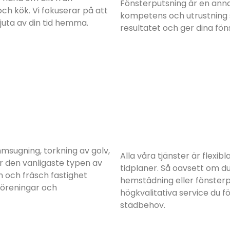
Fönsterputsning är en annan
ch kök. Vi fokuserar på att
kompetens och utrustning s
juta av din tid hemma.
resultatet och ger dina fön
msugning, torkning av golv,
Alla våra tjänster är flexi
r den vanligaste typen av
tidplaner. Så oavsett om d
en och fräsch fastighet
hemstädning eller fönsterp
föreningar och
högkvalitativa service du f
städbehov.