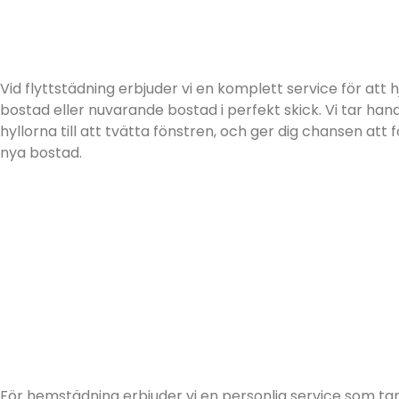
Vid flyttstädning erbjuder vi en komplett service för att hj
bostad eller nuvarande bostad i perfekt skick. Vi tar ha
hyllorna till att tvätta fönstren, och ger dig chansen att fo
nya bostad.
För hemstädning erbjuder vi en personlig service som tar