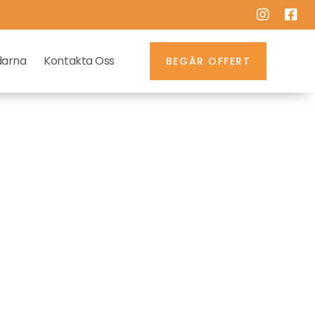
darna
Kontakta Oss
BEGÄR OFFERT
a
irma i
. Våra
anligt
et.