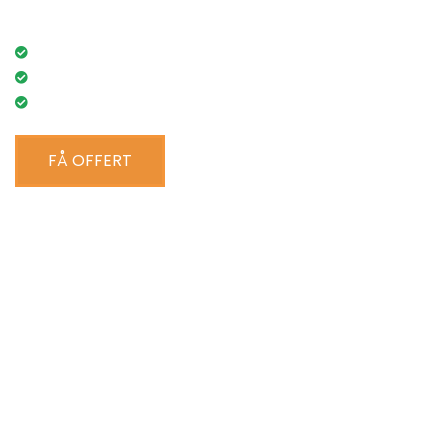
viktigt för dig.
Lågt pris
RUT-avdrag
100% nöjd kund-garanti
FÅ OFFERT