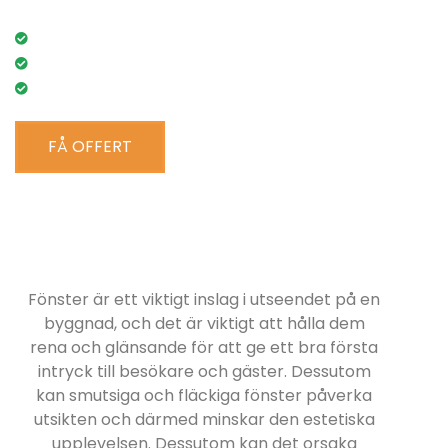
Lågt pris
RUT-avdrag
100% nöjd kund-garanti
FÅ OFFERT
Fönster är ett viktigt inslag i utseendet på en
byggnad, och det är viktigt att hålla dem
rena och glänsande för att ge ett bra första
intryck till besökare och gäster. Dessutom
kan smutsiga och fläckiga fönster påverka
utsikten och därmed minskar den estetiska
upplevelsen. Dessutom kan det orsaka