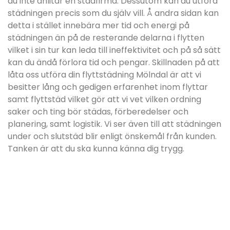
du inte anlitar en städfirma. Dessutom kan du utföra
städningen precis som du själv vill. Å andra sidan kan
detta i stället innebära mer tid och energi på
städningen än på de resterande delarna i flytten
vilket i sin tur kan leda till ineffektivitet och på så sätt
kan du ändå förlora tid och pengar. Skillnaden på att
låta oss utföra din flyttstädning Mölndal är att vi
besitter lång och gedigen erfarenhet inom flyttar
samt flyttstäd vilket gör att vi vet vilken ordning
saker och ting bör städas, förberedelser och
planering, samt logistik. Vi ser även till att städningen
under och slutstäd blir enligt önskemål från kunden.
Tanken är att du ska kunna känna dig trygg.