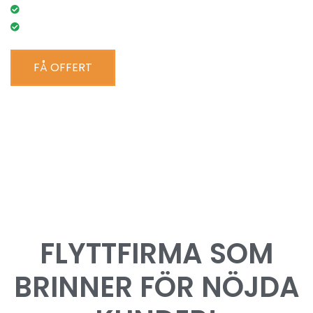
Försäkring ingår upp till 10 miljoner Kr
50% av kostnaden efter RUT-avdrag
FÅ OFFERT
FLYTTFIRMA SOM
BRINNER FÖR NÖJDA