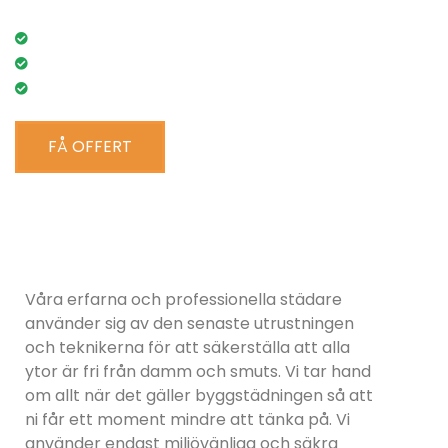
Lågt pris
RUT-avdrag
100% nöjd kund-garanti
FÅ OFFERT
Våra erfarna och professionella städare
använder sig av den senaste utrustningen
och teknikerna för att säkerställa att alla
ytor är fri från damm och smuts. Vi tar hand
om allt när det gäller byggstädningen så att
ni får ett moment mindre att tänka på. Vi
använder endast miljövänliga och säkra